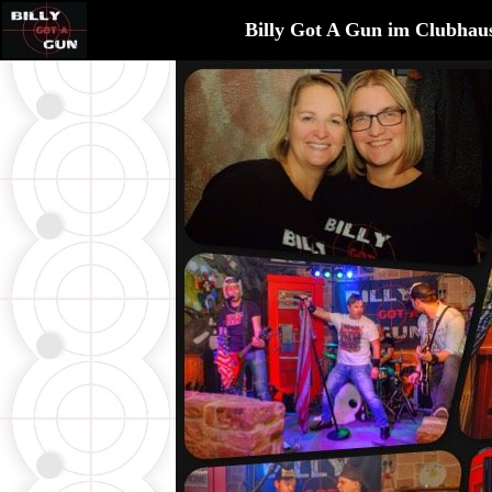
Billy Got A Gun im Clubhaus