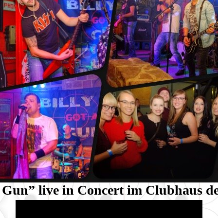
A Gun” live in Concert im Clubhaus de