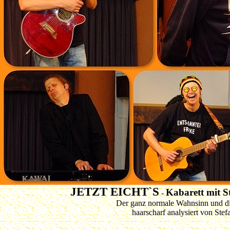
JETZT EICHT`S
Kabarett mit S
-
Der ganz normale Wahnsinn und die
haarscharf analysiert von Ste