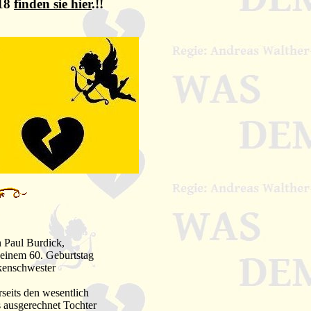
18
finden sie hier
.!!
n Paul Burdick,
einem 60. Geburtstag
nkenschwester
seits den wesentlich
s ausgerechnet Tochter