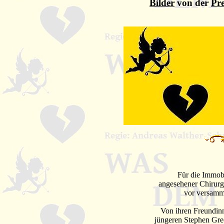
Bilder
von der
Pr
Für die Immobi
angesehener Chirurg
vor versamme
Von ihren Freundinn
jüngeren Stephen Gree