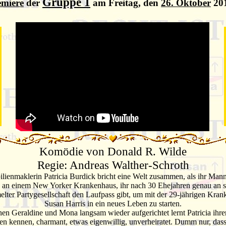
Gruppe 1
emiere
der
am Freitag, den
26. Oktober
20
Komödie von Donald R. Wilde
Regie: Andreas Walther-Schroth
lienmaklerin Patricia Burdick bricht eine Welt zusammen, als ihr Man
 an einem New Yorker Krankenhaus, ihr nach 30 Ehejahren genau an s
lter Partygesellschaft den Laufpass gibt, um mit der 29-jährigen Kra
Susan Harris in ein neues Leben zu starten.
en Geraldine und Mona langsam wieder aufgerichtet lernt Patricia ihrer
n kennen, charmant, etwas eigenwillig, unverheiratet. Dumm nur, das