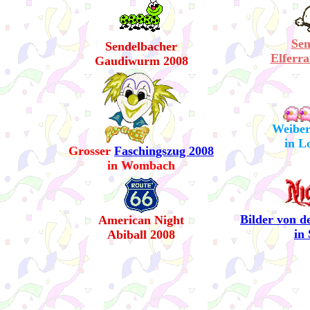
Sen
Sendelbacher
Elferra
Gaudiwurm 2008
Weiber
in L
Grosser
Faschingszug 2008
in Wombach
Bilder von d
American Night
in
Abiball 2008