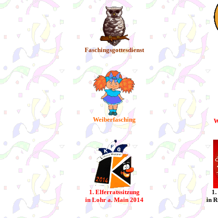
Faschingsgottesdienst
Weiberfasching
W
1. Elferratssitzung
1.
in Lohr a. Main 2014
in R