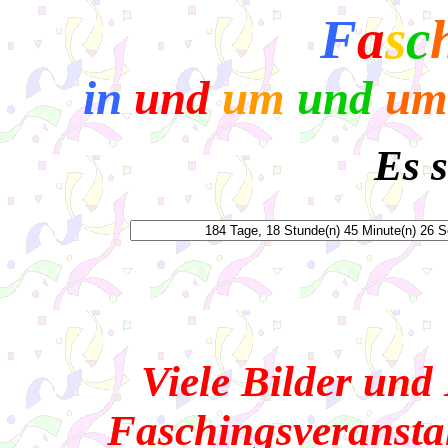
F
a
s
c
in
und
um
und
u
Es 
Viele Bilder und
Faschingsveransta