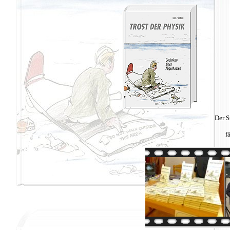
Der S
f