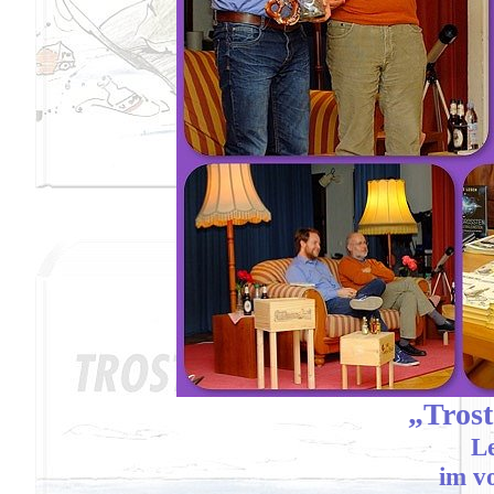
„Trost
L
im v