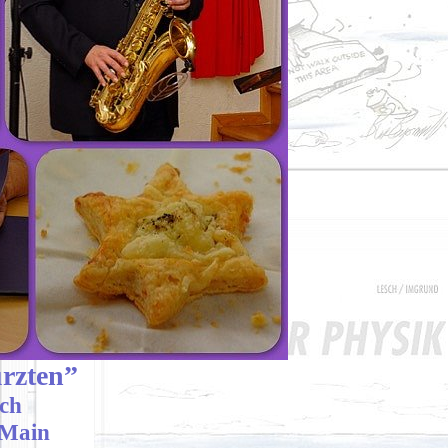
ürzten”
ch
 Main