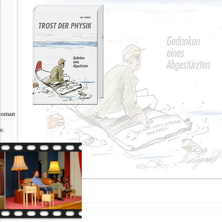
-Roman
s: