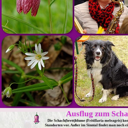
Ausflug zum Scha
Die Schach(brett)blume (Fritillaria meleagris) ko
Standorten vor. Außer im Sinntal findet man noc