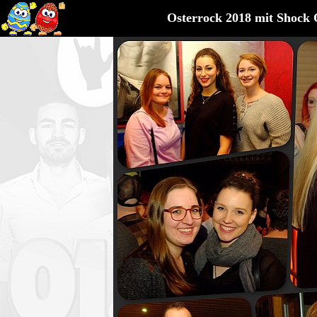
Osterrock 2018 mit Shock