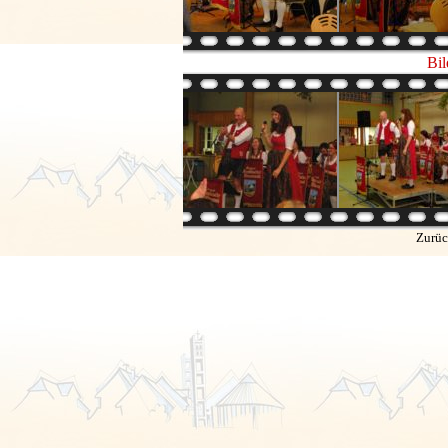
Bil
Zurüc