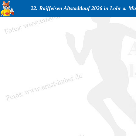
22. Raiffeisen Altstadtlauf 2026 in Lohr a. Ma