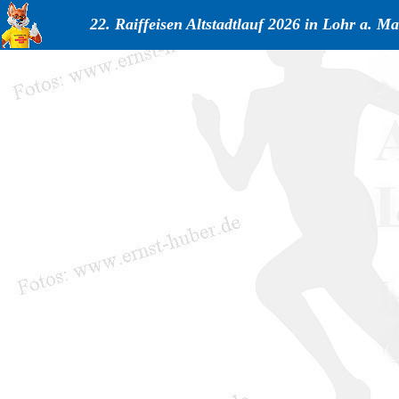
22. Raiffeisen Altstadtlauf 2026 in Lohr a. Ma