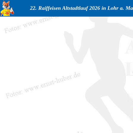
22. Raiffeisen Altstadtlauf 2026 in Lohr a. Ma