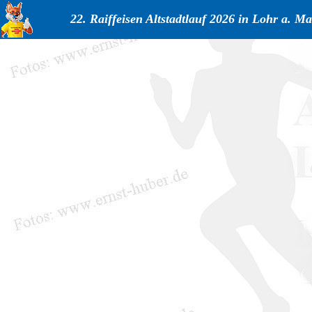
22. Raiffeisen Altstadtlauf 2026 in Lohr a. Ma