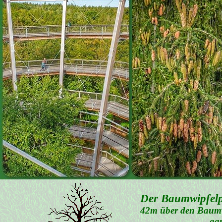
Der Baumwipfelp
42m über den Baumwi
gan