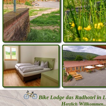
Bike Lodge das Radhotel in 
H
W
erzlich
illkommen..