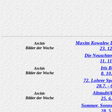
Maxim Kowalew 
Archiv
Bilder der Woche
23. 1
Die Neuschte
11. 1
Iris 
Archiv
Bilder der Woche
8. 10
72. Lohrer Sp
28.7. -
Altstadt(
Archiv
Bilder der Woche
25. 6
Sommer, Sonne
28. 5