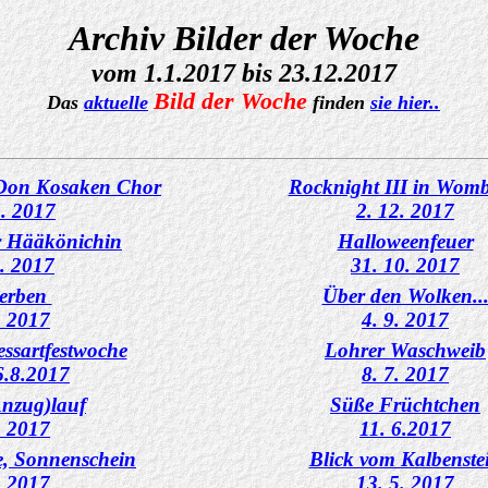
Archiv Bilder der Woche
vom 1.1.2017 bis 23.12.2017
Bild der Woche
Das
aktuelle
finden
sie hier..
Don Kosaken Chor
Rocknight III in Wom
2. 2017
2. 12. 2017
r Hääkönichin
Halloweenfeuer
1. 2017
31. 10. 2017
Berben
Über den Wolken..
. 2017
4. 9. 2017
essartfestwoche
Lohrer Waschweib
 6.8.2017
8. 7. 2017
Anzug)lauf
Süße Früchtchen
. 2017
11. 6.2017
, Sonnenschein
Blick vom Kalbenste
. 2017
13. 5. 2017