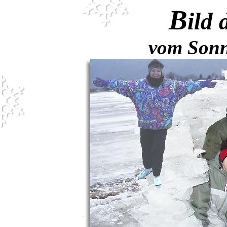
B
ild 
vom Sonn