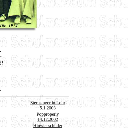
"
"
!!
1
Sternsinger in Lohr
5.1.2003
Popproperly
14.12.2002
Hinweisschilder