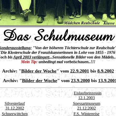
Sonderausstellung:
"Von der höheren Töchterschule zur Realschule
"Die Klosterschule der Franziskannerinnen in Lohr von 1855 - 1976
och bis
April 2003 verlängert
...Sensationelle Bilder von den Mädels..
Mein Tip:
unbedingt mal vorbeischauen..!!!
Archiv:
"
Bilder der Woche
" vom
22.9.2001
bis
8.9.2002
Archiv:
"
Bilder der Woche
" vom
23.9.2000
bis
13.9.200
Eislaufprinzessin
12.1.2003
Silvesterlauf
Spessartmuseum
31.12.2002
21.12.2002
Schneewittchen
F.S. Winterreise