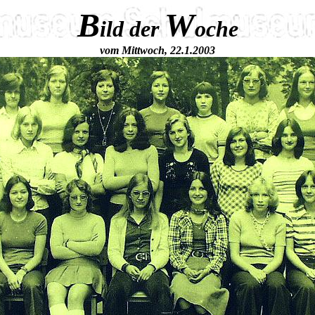
B
W
ild der
oche
vom Mittwoch, 22.1.2003