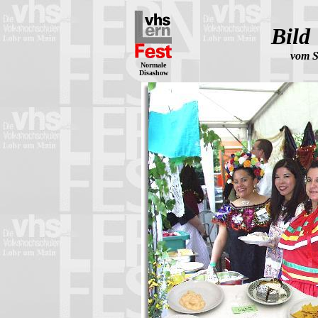
Bild
vom S
Normale
Disashow