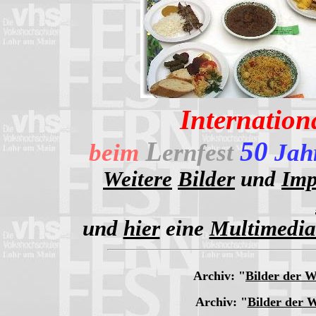
Internation
L
50
beim
ernfest
Jah
Weitere
Bilder
und
Imp
und
hier
eine
Multimedia
Archiv:
"
Bilder der 
Archiv:
"
Bilder der 