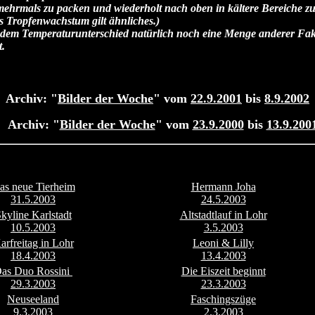
 mehrmals zu packen und wiederholt nach oben in kältere Bereiche 
s Tropfenwachstum gilt ähnliches.)
en dem Temperaturunterschied natürlich noch eine Menge anderer Fak
t.
Archiv:
"
Bilder der Woche
" vom
22.9.2001
bis
8.9.2002
Archiv:
"
Bilder der Woche
" vom
23.9.2000
bis
13.9.200
as neue Tierheim
Hermann Joha
31.5.2003
24.5.2003
kyline Karlstadt
Altstadtlauf in Lohr
10.5.2003
3.5.2003
arfreitag in Lohr
Leoni & Lilly
18.4.2003
13.4.2003
as Duo Rossini
Die Eiszeit beginnt
29.3.2003
23.3.2003
Neuseeland
Faschingszüge
9.3.2003
2.3.2003