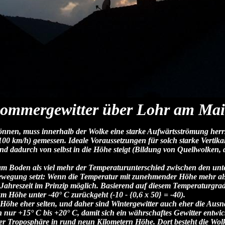
ommergewitter über Lohr am Ma
önnen, muss innerhalb der Wolke eine starke Aufwärtsströmung her
00 km/h) gemessen. Ideale Voraussetzungen für solch starke Vertik
 dadurch von selbst in die Höhe steigt (Bildung von Quellwolken, d
 am Boden als viel mehr der Temperaturunterschied zwischen den unt
Bewegung setzt: Wenn die Temperatur mit zunehmender Höhe mehr als
 Jahreszeit im Prinzip möglich. Basierend auf diesem Temperaturgra
m Höhe unter -40° C zurückgeht (-10 - {0,6 x 50} = -40).
km Höhe eher selten, und daher sind Wintergewitter auch eher die A
 nur +15° C bis +20° C, damit sich ein währschaftes Gewitter entwi
der Troposphäre in rund neun Kilometern Höhe. Dort besteht die Wolk