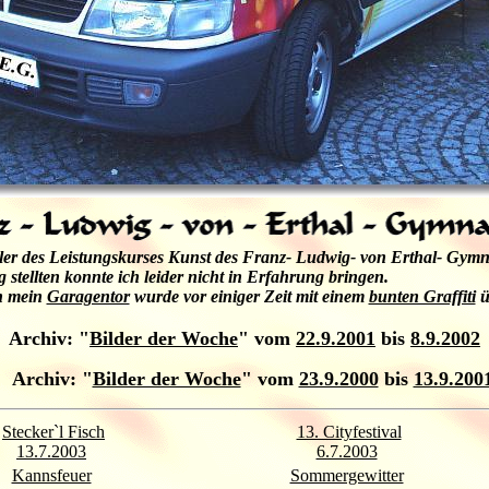
chüler des Leistungskurses Kunst des Franz- Ludwig- von Erthal- G
stellten konnte ich leider nicht in Erfahrung bringen.
ch mein
Garagentor
wurde vor einiger Zeit mit einem
bunten Graffiti
ü
Archiv:
"
Bilder der Woche
" vom
22.9.2001
bis
8.9.2002
Archiv:
"
Bilder der Woche
" vom
23.9.2000
bis
13.9.200
Stecker`l Fisch
13. Cityfestival
13.7.2003
6.7.2003
Kannsfeuer
Sommergewitter