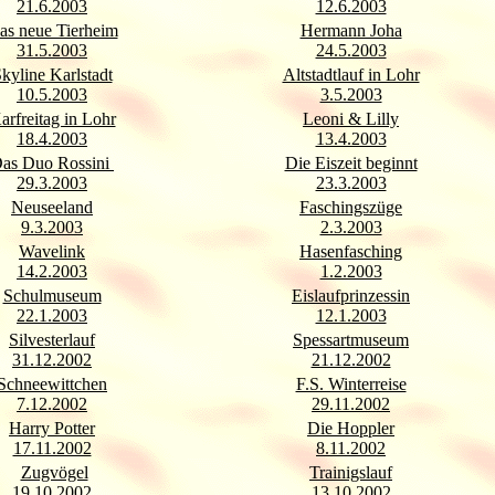
21.6.2003
12.6.2003
as neue Tierheim
Hermann Joha
31.5.2003
24.5.2003
kyline Karlstadt
Altstadtlauf in Lohr
10.5.2003
3.5.2003
arfreitag in Lohr
Leoni & Lilly
18.4.2003
13.4.2003
as Duo Rossini
Die Eiszeit beginnt
29.3.2003
23.3.2003
Neuseeland
Faschingszüge
9.3.2003
2.3.2003
Wavelink
Hasenfasching
14.2.2003
1.2.2003
Schulmuseum
Eislaufprinzessin
22.1.2003
12.1.2003
Silvesterlauf
Spessartmuseum
31.12.2002
21.12.2002
Schneewittchen
F.S. Winterreise
7.12.2002
29.11.2002
Harry Potter
Die Hoppler
17.11.2002
8.11.2002
Zugvögel
Trainigslauf
19.10.2002
13.10.2002