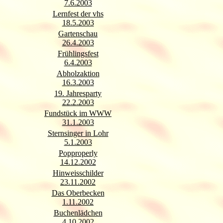
7.6.2003
Lernfest der vhs
18.5.2003
Gartenschau
26.4.2003
Frühlingsfest
6.4.2003
Abholzaktion
16.3.2003
19. Jahresparty
22.2.2003
Fundstück im WWW
31.1.2003
Sternsinger in Lohr
5.1.2003
Popproperly
14.12.2002
Hinweisschilder
23.11.2002
Das Oberbecken
1.11.2002
Buchenlädchen
4.10.2002