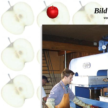
Bild
vo