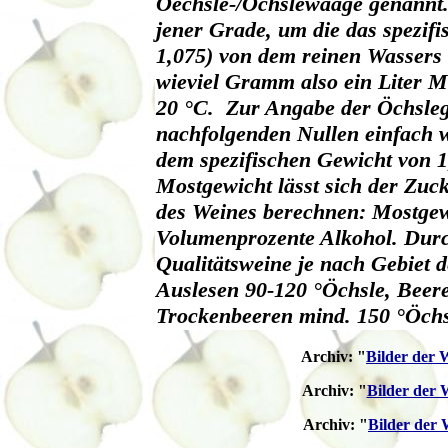
Oechsle-/Öchslewaage genannt.
jener Grade, um die das spezif
1,075) von dem reinen Wassers
wieviel Gramm also ein Liter Mo
20 °C. Zur Angabe der Öchsleg
nachfolgenden Nullen einfach 
dem spezifischen Gewicht von 
Mostgewicht lässt sich der Zuc
des Weines berechnen: Mostgewic
Volumenprozente Alkohol. Dur
Qualitätsweine je nach Gebiet de
Auslesen 90-120 °Öchsle, Beer
Trockenbeeren mind. 150 °Öchs
Archiv:
"
Bilder der 
Archiv:
"
Bilder der
Archiv:
"
Bilder der