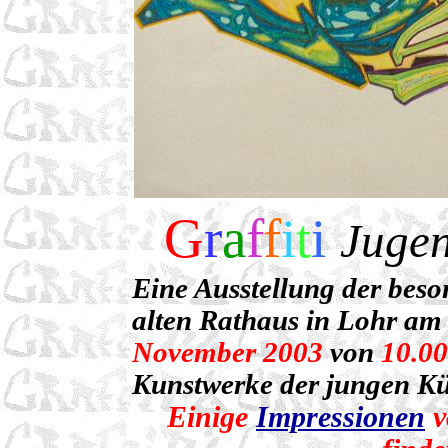
G
r
a
f
f
i
t
i
Jugen
Eine Ausstellung der beson
alten Rathaus in Lohr am
November 2003
von
10.00
Kunstwerke der jungen Kü
Einige
Impressionen
v