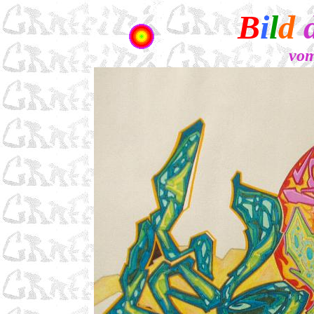
B
i
l
d
vo