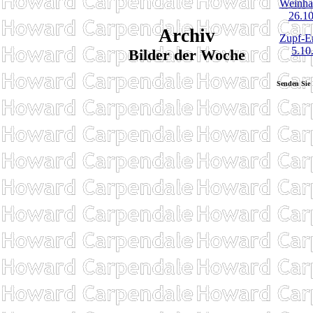
Weinha
26.1
Archiv
Zupf-E
5.10
Bilder der Woche
Senden Sie 