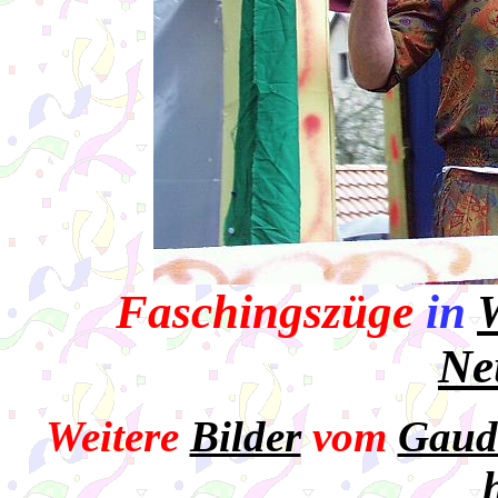
Faschingszüge
in
Ne
Weitere
Bilder
vom
Gaud
h