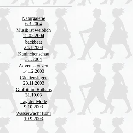
Naturgalerie
6.3.2004
Musik ist weiblich
15.02.2004
backbeat
24.1.2004
Kaninchenschau
3.1.2004
Adventskonzert
14.12.2003
Cäciliensingen
23.11.2003
Graffiti im Rathaus
31.10.03
Tag der Mode
9.10.2003
Wasserwacht Lohr
19.9.2003