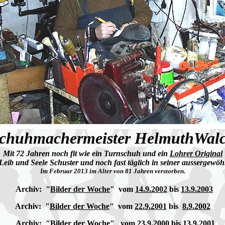
chuhmachermeister HelmuthWal
Mit 72 Jahren noch fit wie ein Turnschuh und ein
Lohrer Original
 Leib und Seele Schuster und noch fast täglich in seiner aussergewöh
Im Februar 2013 im Alter von 81 Jahren verstorben.
Archiv: "
Bilder der Woche
" vom
14.9.2002
bis
13.9.2003
Archiv: "
Bilder der Woche
" vom
22.9.2001
bis
8.9.2002
Archiv: "
Bilder der Woche
" vom
23.9.2000
bis
13.9.2001