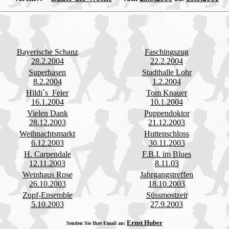
Bayerische Schanz
Faschingszug
28.2.2004
22.2.2004
Superhasen
Stadthalle Lohr
8.2.2004
1.2.2004
Hildi`s Feier
Tom Knauer
16.1.2004
10.1.2004
Vielen Dank
Puppendoktor
28.12.2003
21.12.2003
Weihnachtsmarkt
Huttenschloss
6.12.2003
30.11.2003
H. Carpendale
F.B.I. im Blues
12.11.2003
8.11.03
Weinhaus Rose
Jahrgangstreffen
26.10.2003
18.10.2003
Zupf-Ensemble
Süssmostzeit
5.10.2003
27.9.2003
Ernst Huber
Senden Sie Ihre Email an: