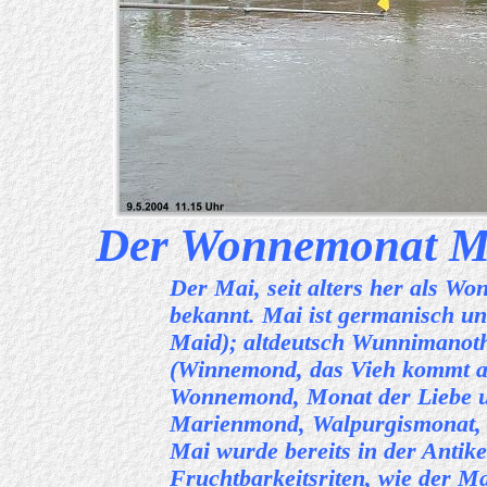
Der Wonnemonat Ma
Der Mai, seit alters her als W
bekannt. Mai ist germanisch un
Maid); altdeutsch Wunnimanot
(Winnemond, das Vieh kommt au
Wonnemond, Monat der Liebe u
Marienmond, Walpurgismonat, 
Mai wurde bereits in der Antike
Fruchtbarkeitsriten, wie der 