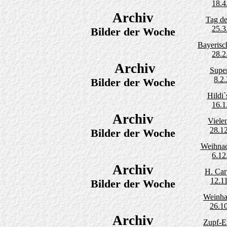
18.4
Archiv
Tag d
25.3
Bilder der Woche
Bayerisc
28.2
Archiv
Supe
8.2
Bilder der Woche
Hildi`
16.1
Archiv
Viele
28.1
Bilder der Woche
Weihnac
6.12
Archiv
H. Car
12.1
Bilder der Woche
Weinha
26.1
Archiv
Zupf-E