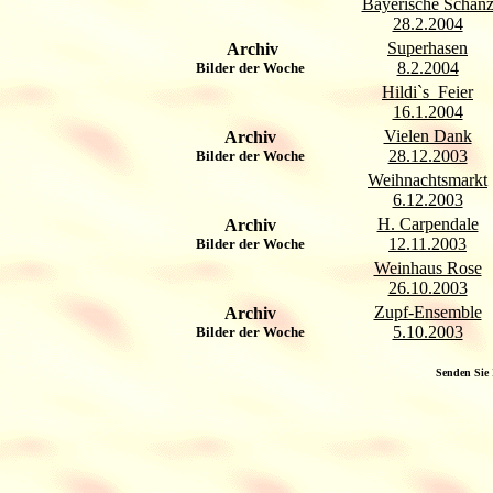
Bayerische Schan
28.2.2004
Superhasen
Archiv
8.2.2004
Bilder der Woche
Hildi`s Feier
16.1.2004
Vielen Dank
Archiv
28.12.2003
Bilder der Woche
Weihnachtsmarkt
6.12.2003
H. Carpendale
Archiv
12.11.2003
Bilder der Woche
Weinhaus Rose
26.10.2003
Zupf-Ensemble
Archiv
5.10.2003
Bilder der Woche
Senden Sie 