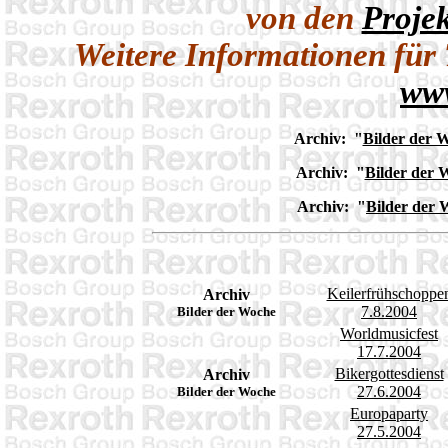
von den
Proje
Weitere Informationen für
www
Archiv: "
Bilder der 
Archiv: "
Bilder der 
Archiv: "
Bilder der 
Keilerfrühschoppe
Archiv
7.8.2004
Bilder der Woche
Worldmusicfest
17.7.2004
Bikergottesdienst
Archiv
27.6.2004
Bilder der Woche
Europaparty
27.5.2004