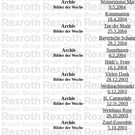
Wonnemonat Mai
Archiv
9.5.2004
Bilder der Woche
Kommunion
18.4.2004
Tag der Mode
Archiv
25.3.2004
Bilder der Woche
Bayerische Schan
28.2.2004
Superhasen
Archiv
8.2.2004
Bilder der Woche
Hildi`s Feier
16.1.2004
Vielen Dank
Archiv
28.12.2003
Bilder der Woche
Weihnachtsmarkt
6.12.2003
H. Carpendale
Archiv
12.11.2003
Bilder der Woche
Weinhaus Rose
26.10.2003
Zupf-Ensemble
Archiv
5.10.2003
Bilder der Woche