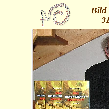
Bild
31