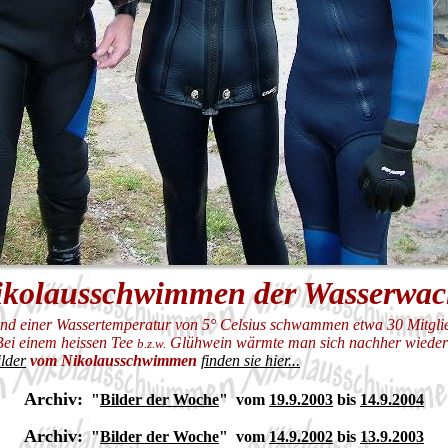
ikolausschwimmen der Wasserwa
und einer Wassertemperatur von 5° Celsius
schwammen etwa 30 Mitglie
Bei einem heissen Tee
Glühwein wärmte man sich nachher wieder 
b.z.w.
ilder
vom Nikolausschwimmen
finden sie hier...
Archiv:
"
Bilder der Woche
" vom
19.9.2003
bis
14.9.2004
Archiv:
"
Bilder der Woche
" vom
14.9.2002
bis
13.9.2003