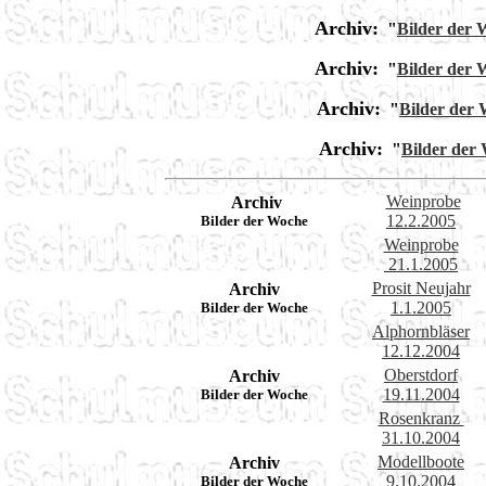
Archiv:
"
Bilder der 
Archiv:
"
Bilder der 
Archiv:
"
Bilder der
Archiv:
"
Bilder der
Weinprobe
Archiv
12.2.2005
Bilder der Woche
Weinprobe
21.1.2005
Prosit Neujahr
Archiv
1.1.2005
Bilder der Woche
Alphornbläser
12.12.2004
Oberstdorf
Archiv
19.11.2004
Bilder der Woche
Rosenkranz
31.10.2004
Modellboote
Archiv
9.10.2004
Bilder der Woche