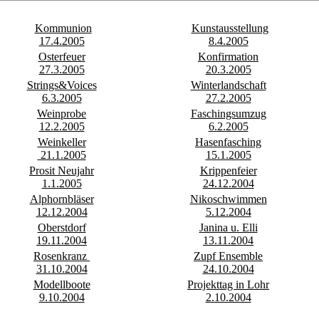
Kommunion
Kunstausstellung
17.4.2005
8.4.2005
Osterfeuer
Konfirmation
27.3.2005
20.3.2005
Strings&Voices
Winterlandschaft
6.3.2005
27.2.2005
Weinprobe
Faschingsumzug
12.2.2005
6.2.2005
Weinkeller
Hasenfasching
21.1.2005
15.1.2005
Prosit Neujahr
Krippenfeier
1.1.2005
24.12.2004
Alphornbläser
Nikoschwimmen
12.12.2004
5.12.2004
Oberstdorf
Janina u. Elli
19.11.2004
13.11.2004
Rosenkranz
Zupf Ensemble
31.10.2004
24.10.2004
Modellboote
Projekttag in Lohr
9.10.2004
2.10.2004