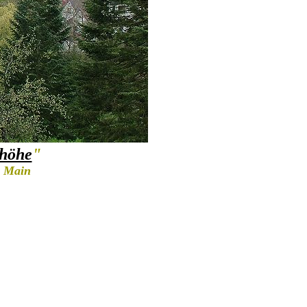
shöhe
"
. Main