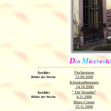
D
M
a
s
ä
r
c
h
e
n
h
Fischergasse
Archiv:
23.09.2000
Bilder der Woche
Klösskopfbrunnen
14.10.2000
" Die Hoppler"
Archiv:
4.11.2000
Bilder der Woche
Blues-Corner
25.11.2000