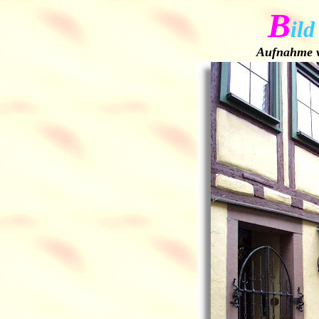
B
ild
Aufnahme v