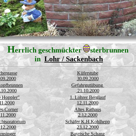
H
errlich geschmückter
sterbrunnen
in
Lohr / Sackenbach
chergasse
Küferstube
.09.2000
30.09.2000
kopfbrunnen
Gefahrgutübung
.10.2000
21.10.2000
e Hoppler"
1. Lohrer Berglauf
11.2000
12.11.2000
es-Corner
Altes Rathaus
.11.2000
2.12.2000
htsoratorium
Schäfer K.H.Kohlhepp
.12.2000
23.12.2000
ernsinger
Bayrische Schanz