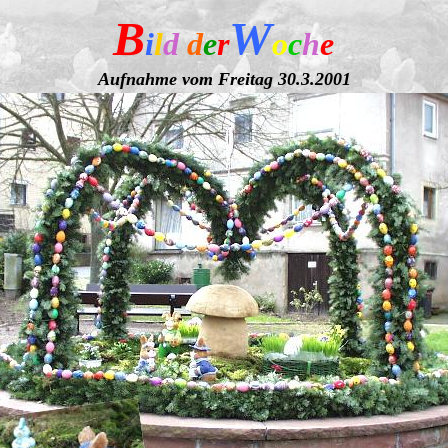
B
W
i
l
d
d
e
r
o
c
h
e
Aufnahme vom Freitag 30.3.2001