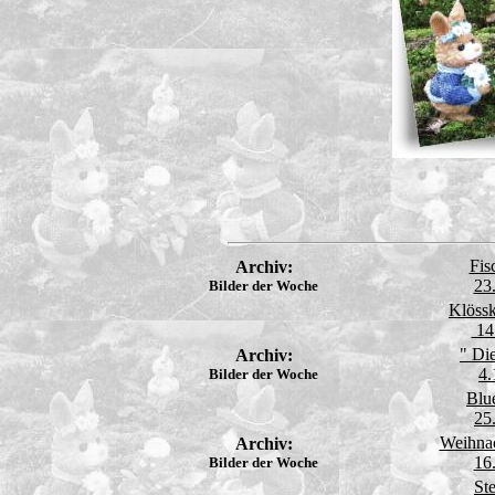
Fis
Archiv:
23
Bilder der Woche
Klöss
14
" Di
Archiv:
4.
Bilder der Woche
Blu
25
Weihnac
Archiv:
16
Bilder der Woche
St