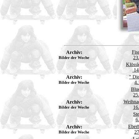
Fis
Archiv:
23
Bilder der Woche
Klöss
14
" Di
Archiv:
4.
Bilder der Woche
Blu
25
Weihnac
Archiv:
16
Bilder der Woche
St
6
Eberh
Archiv:
27
Bilder der Woche
Loh