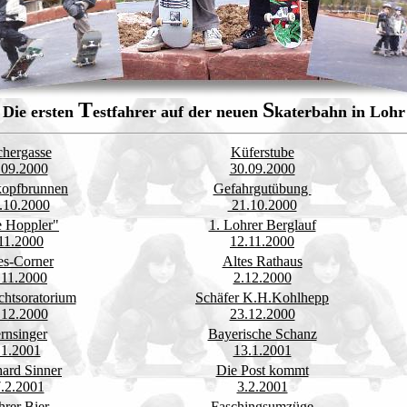
T
S
Die ersten
estfahrer auf der neuen
katerbahn in Loh
chergasse
Küferstube
.09.2000
30.09.2000
kopfbrunnen
Gefahrgutübung
.10.2000
21.10.2000
e Hoppler"
1. Lohrer Berglauf
11.2000
12.11.2000
es-Corner
Altes Rathaus
.11.2000
2.12.2000
htsoratorium
Schäfer K.H.Kohlhepp
.12.2000
23.12.2000
ernsinger
Bayerische Schanz
.1.2001
13.1.2001
ard Sinner
Die Post kommt
.2.2001
3.2.2001
rer Bier
Faschingsumzüge