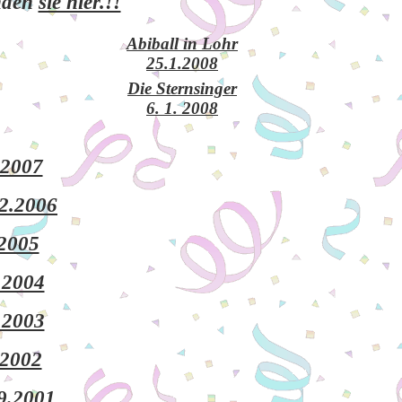
den
sie hier.!!
Abiball in Lohr
25.1.2008
Die Sternsinger
6. 1. 2008
.2007
2.2006
.2005
.2004
.2003
.2002
9.2001