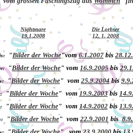
vom grossen Faschingszug aus
Wombich
fin
Nightmare
Die Lorbser
19.1.2008
12. 1. 2008
"
Bilder der Woche
"vom
6.1.2007
bis
28.12
v:
"
Bilder der Woche
" vom
16.9.2005
bis
29.1
v:
"
Bilder der Woche
" vom
25.9.2004
bis
9.9
v:
"
Bilder der Woche
" vom
19.9.2003
bis
14.9
:
"
Bilder der Woche
" vom
14.9.2002
bis
13.9
:
"
Bilder der Woche
" vom
22.9.2001
bis
8.9
v:
"
Bilder der Woche
" vom
23.9.2000
bis
13.
v: