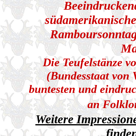
Beeindrucken
südamerikanisch
Ramboursonntag
Ma
Die Teufelstänze v
(Bundesstaat von 
buntesten und eindruc
an Folklor
Weitere Impression
finden