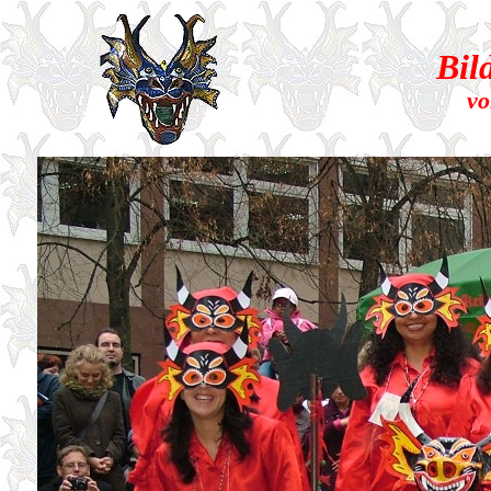
Bil
vo