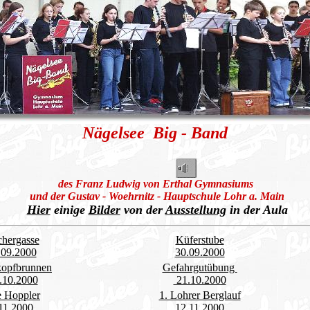
Nägelsee Big - Band
des Franz Ludwig von Erthal Gymnasiums
und der Gustav - Woehrnitz - Hauptschule Lohr a. Main
Hier
einige
Bilder
von der
Ausstellung
in der Aula
chergasse
Küferstube
.09.2000
30.09.2000
kopfbrunnen
Gefahrgutübung
.10.2000
21.10.2000
 Hoppler
1. Lohrer Berglauf
11.2000
12.11.2000