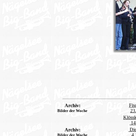
Fis
Archiv:
23
Bilder der Woche
Klöss
14
Die
Archiv:
4.
Bilder der Woche