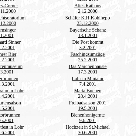
es-Corner
Altes Rathaus
.11.2000
2.12.2000
htsoratorium
Schäfer K.H.Kohlhepp
.12.2000
23.12.2000
ernsinger
Bayerische Schanz
.1.2001
13.1.2001
ard Sinner
Die Post kommt
.2.2001
3.2.2001
rer Bier
Faschingsumzüge
.2.2001
25.2.2001
torenmuseum
Das Märchenhäusle
.3.2001
17.3.2001
erbrunnen
Lohr in Miniatur
.3.2001
7.4.2001
bahn in Lohr
Maria Buchen
.4.2001
28.4.2001
artensaison
Freibadsaison 2001
.5.2001
19.5.2001
torbrunnen
Bienenhonigernte
.6.2001
9.6.2001
tfest in Lohr
Hochzeit in St.Michael
.6.2001
30.6.2001