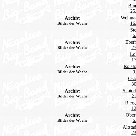
Blu
25
Weihnac
Archiv:
16
Bilder der Woche
St
6
Eberh
Archiv:
27
Bilder der Woche
Loh
17
Isola
Archiv:
9
Bilder der Woche
Ost
30
Skater
Archiv:
21
Bilder der Woche
Bierg
12
Ober
Archiv:
6
Bilder der Woche
Altstad
23