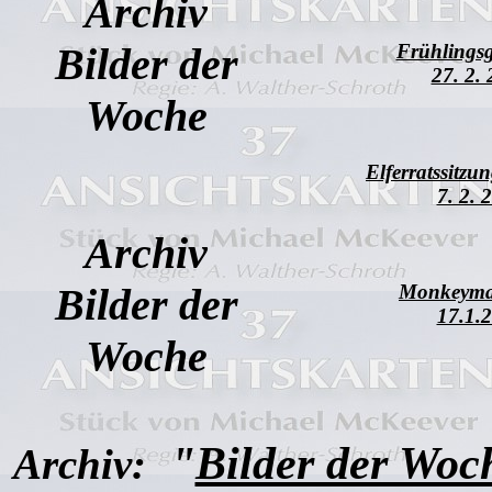
Archiv
Bilder der
Frühlingsg
27. 2.
Woche
Elferratssitz
7. 2. 
Archiv
Bilder der
Monkeym
17.1.
Woche
"
Bilder der Woc
Archiv: