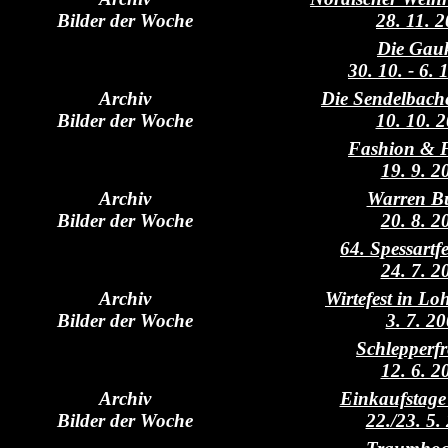
Bilder der Woche
28. 11. 
Die Gauk
30. 10. - 6.
Archiv
Die Sendelbach
Bilder der Woche
10. 10. 
Fashion & 
19. 9. 2
Archiv
Warren Bu
Bilder der Woche
20. 8. 2
64. Spessartf
24. 7. 2
Archiv
Wirtefest in Lo
Bilder der Woche
3. 7. 2
Schlepperf
12. 6. 2
Archiv
Einkaufstage
Bilder der Woche
22./23. 5.