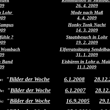
hzeit
Kommunion in Steinbac
009
26. 4. 2009
in Lohr
Mode nach Maß
009
4. 4. 2009
Campus
Honky Tonk Nacht
009
14. 3. 2009
fühle ?
Staatsbesuch in Lohr
009
19. 2. 2009
ng Wombach
Elferratssitzung Sendelba
009
31. 1. 2009
 Band
Eisbären in Lohr a. Mai
09
11.1.2009
"
Bilder der Woche
"vom
6.1.2008
bis
28.12
v:
"
Bilder der Woche
"vom
6.1.2007
bis
28.12
iv:
"
Bilder der Woche
" vom
16.9.2005
bis
29.1
v: