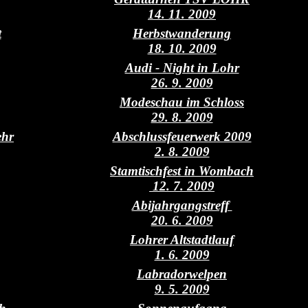
14. 11. 2009
t
Herbstwanderung
18. 10. 2009
Audi - Night in Lohr
26. 9. 2009
Modeschau im Schloss
29. 8. 2009
ehr
Abschlussfeuerwerk 2009
2. 8. 2009
Stamtischfest in Wombach
12. 7. 2009
Abijahrgangstreff
20. 6. 2009
Lohrer Altstadtlauf
1. 6. 2009
Labradorwelpen
9. 5. 2009