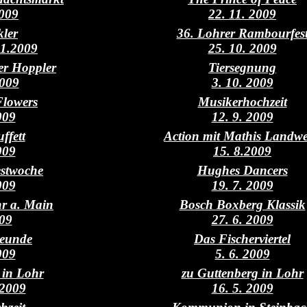
2009
22. 11. 2009
ler
36. Lohrer Rambourfes
 11.2009
25. 10. 2009
er Hoppler
Tiersegnung
2009
3. 10. 2009
Flowers
Musikerhochzeit
009
12. 9. 2009
ffett
Action mit Mathis Landw
009
15. 8.2009
estwoche
Hughes Dancers
009
19. 7. 2009
hr a. Main
Bosch Boxberg Klassik
009
27. 6. 2009
reunde
Das Fischerviertel
009
5. 6. 2009
 in Lohr
zu Guttenberg in Lohr
 2009
16. 5. 2009