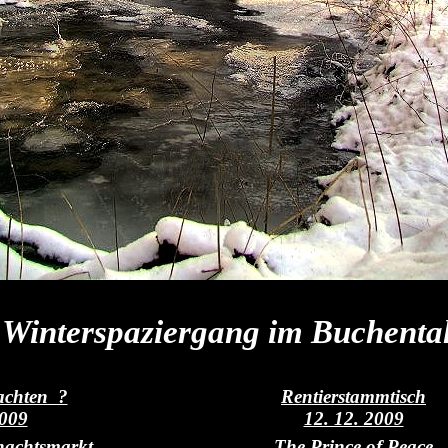
Winterspaziergang im Buchenta
achten ?
Rentierstammtisch
2009
12. 12. 2009
nachtsmarkt
The Prince of Peace