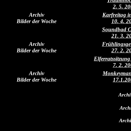
Traumhoc
2. 5. 2
Archiv
Karfreitag 
Bilder der Woche
10. 4. 2
Soundbad 
21. 3. 2
Archiv
Frühlingsge
Bilder der Woche
27. 2. 2
Elferratssitzu
7. 2. 2
Archiv
Monkeyman
Bilder der Woche
17.1.20
Archi
Arch
Archi