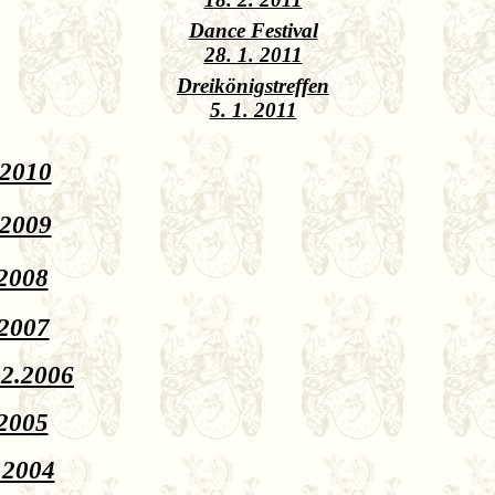
Dance Festival
28. 1. 2011
Dreikönigstreffen
5. 1. 2011
.2010
.2009
.2008
.2007
12.2006
.2005
.2004