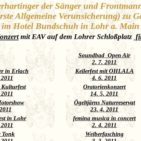
erhartinger der Sänger und Frontman
rste Allgemeine Verunsicherung) zu G
im Hotel Bundschuh in Lohr a. Main
onzert
mit EAV auf dem Lohrer Schloßplatz
fi
Soundbad Open Air
2. 7. 2011
r in Erlach
Keilerfest mit OHLALA
. 2011
4. 6. 2011
 Kulturfest
Oratorienkonzert
. 2011
14. 5. 2011
Motorshow
Ögeltjärns Naturreservat
 2011
23. 4. 2011
est in Lohr
femina musica in concert
. 2011
2. 4. 2011
 Tonk
Weiberfasching
. 2011
3. 3. 2011