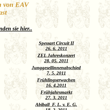
n von EAV
ast
nden sie hier..
Spessart Circuit II
26. 6. 2011
ZEL Jahreskonzert
28. 05. 2011
Junggesellinnenabschied
7. 5. 2011
Frühlingserwachen
16. 4.2011
Frühjahrsmarkt
27. 3. 2011
Abiball F. L. v. E. G.
18. 2. 2011