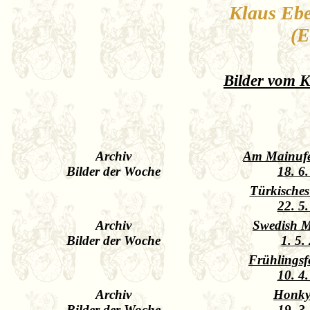
Klaus Eb
(E
Bilder vom K
Archiv
Am Mainufe
Bilder der Woche
18. 6
Türkisches
22. 5
Archiv
Swedish 
Bilder der Woche
1. 5.
Frühlingsf
10. 4
Archiv
Honky
Bilder der Woche
19. 3