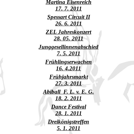
Martina Eisenreich
17. 7. 2011
Spessart Circuit II
26. 6. 2011
ZEL Jahreskonzert
28. 05. 2011
Junggesellinnenabschied
7. 5. 2011
Frühlingserwachen
16. 4.2011
Frühjahrsmarkt
27. 3. 2011
Abiball F. L. v. E. G.
18. 2. 2011
Dance Festival
28. 1. 2011
Dreikönigstreffen
5. 1. 2011