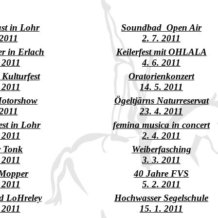
st in Lohr
Soundbad Open Air
 2011
2. 7. 2011
r in Erlach
Keilerfest mit OHLALA
. 2011
4. 6. 2011
 Kulturfest
Oratorienkonzert
. 2011
14. 5. 2011
Motorshow
Ögeltjärns Naturreservat
 2011
23. 4. 2011
est in Lohr
femina musica in concert
. 2011
2. 4. 2011
 Tonk
Weiberfasching
. 2011
3. 3. 2011
 Mopper
40 Jahre FVS
. 2011
5. 2. 2011
d LoHreley
Hochwasser Segelschule
. 2011
15. 1. 2011