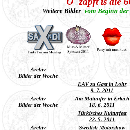
O `zapft is die 
Weitere Bilder
vom Beginn der 
Miss & Mister
Party mit musikuss
Spessart 2011
Party Pur am Montag
Archiv
Bilder der Woche
EAV zu Gast in Lohr
9. 7. 2011
Archiv
Am Mainufer in Erlach
Bilder der Woche
18. 6. 2011
Türkisches Kulturfest
22. 5. 2011
Archiv
Swedish Motorshow