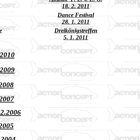
18. 2. 2011
Dance Festival
28. 1. 2011
e
Dreikönigstreffen
5. 1. 2011
.2010
.2009
.2008
.2007
12.2006
.2005
.2004