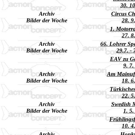
30. 1
Archiv
Circus Ch
Bilder der Woche
28. 9
1. Motorr
27. 8
Archiv
66. Lohrer Sp
Bilder der Woche
29.7. -
EAV zu Ga
9. 7
Archiv
Am Mainufe
Bilder der Woche
18. 6
Türkisches
22. 5
Archiv
Swedish 
Bilder der Woche
1. 5
Frühlingsf
10. 4
Archiv
Honk