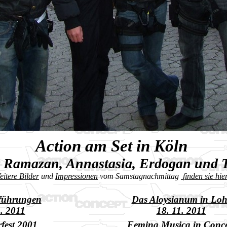
Action am Set in Köln
t Ramazan, Annastasia, Erdogan und 
eitere Bilder
und
Impressionen
vom Samstagnachmittag
finden sie hier
rführungen
Das Aloysianum in Loh
1. 2011
18. 11. 2011
fest 2001
Femina Musica in Conce