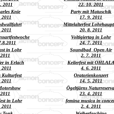
0. 2011
22. 10. 2011
arles Knie
Party mit Matuschik
. 2011
17. 9. 2011
adwallfahrt
Mittelalterfest Lohrhaup
. 2011
20. 8. 2011
essartfestwoche
Voltigiertag in Lohr
 7.8.2011
24. 7. 2011
st in Lohr
Soundbad Open Air
. 2011
2. 7. 2011
r in Erlach
Keilerfest mit OHLAL
. 2011
4. 6. 2011
 Kulturfest
Oratorienkonzert
. 2011
14. 5. 2011
Motorshow
Ögeltjärns Naturreserva
. 2011
23. 4. 2011
est in Lohr
femina musica in conce
. 2011
2. 4. 2011
y Tonk
Weiberfasching