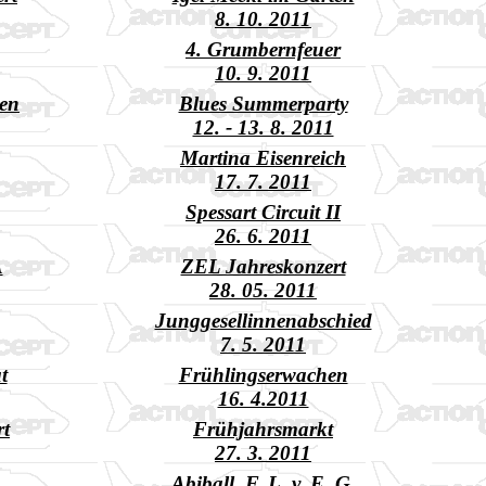
8. 10. 2011
4. Grumbernfeuer
10. 9. 2011
ten
Blues Summerparty
12. - 13. 8. 2011
Martina Eisenreich
17. 7. 2011
Spessart Circuit II
26. 6. 2011
A
ZEL Jahreskonzert
28. 05. 2011
Junggesellinnenabschied
7. 5. 2011
t
Frühlingserwachen
16. 4.2011
rt
Frühjahrsmarkt
27. 3. 2011
Abiball F. L. v. E. G.