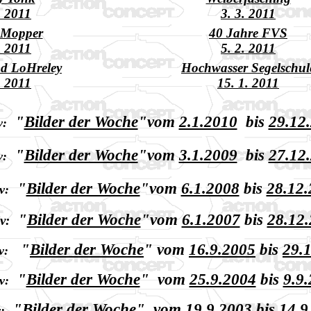
. 2011
3. 3. 2011
 Mopper
40 Jahre FVS
. 2011
5. 2. 2011
nd LoHreley
Hochwasser Segelschul
. 2011
15. 1. 2011
"
Bilder der Woche
"
vom
2.1.2010
bis
29.12
v:
"
Bilder der Woche
"
vom
3.1.2009
bis
27.12
v:
"
Bilder der Woche
"
vom
6.1.2008
bis
28.12
v:
"
Bilder der Woche
"
vom
6.1.2007
bis
28.12
v:
"
Bilder der Woche
"
vom
16.9.2005
bis
29.
v:
"
Bilder der Woche
"
vom
25.9.2004
bis
9.9
v:
"
Bilder der Woche
"
vom
19.9.2003
bis
14.9
: