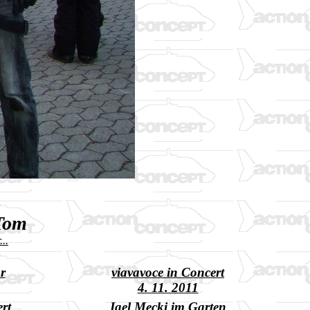
Tom
...
r
viavavoce in Concert
4. 11. 2011
rt
Igel Mecki im Garten