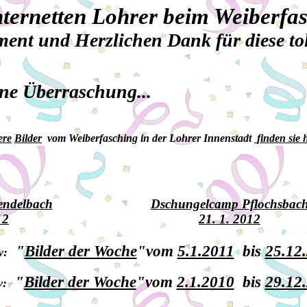
nternetten Lohrer beim Weiberfa
ent und Herzlichen Dank für diese toll
ne Überraschung...
ere
Bilder
vom Weiberfasching in der Lohrer Innenstadt
finden sie h
endelbach
Dschungelcamp Pflochsbac
12
21. 1. 2012
"
Bilder der Woche
"
vom
5.1.2011
bis
25.12
v:
"
Bilder der Woche
"
vom
2.1.2010
bis
29.12
v: