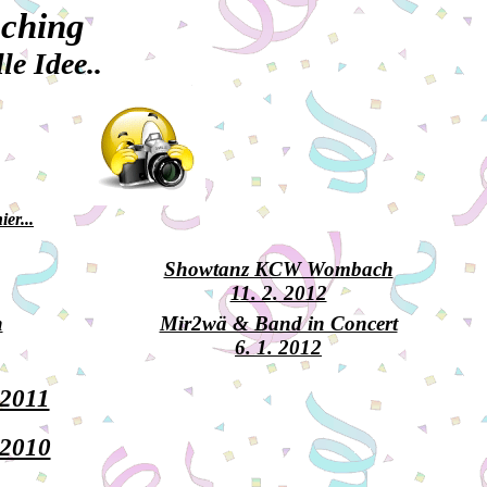
sching
e Idee..
ier...
Showtanz KCW Wombach
11. 2. 2012
h
Mir2wä & Band in Concert
6. 1. 2012
.2011
.2010