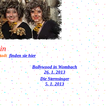
in
tadt
finden sie hier
Bollywood in Wombach
26. 1. 2013
Die Sternsinger
5. 1. 2013