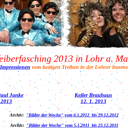
eiberfasching 2013 in Lohr a. Ma
 Impressionen
vom lustigen Treiben in der Lohrer Innens
Paul Janke
Keiler Brauhaus
. 2013
12. 1. 2013
Archiv:
"Bilder der Woche" vom 6.1.2012 bis 29.12.2012
Archiv:
"Bilder der Woche" vom 5.1.2011 bis 25.12.2011