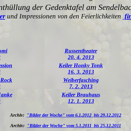
Enthüllung der Gedenktafel am Sendelb
er
und Impressionen von den Feierlichkeiten
fi
omi
Russentheater
3
20. 4. 2013
ession
Keiler Honky Tonk
3
16. 3. 2013
k Rock
Weiberfasching
3
7. 2. 2013
Janke
Keiler Brauhaus
3
12. 1. 2013
Archiv:
"Bilder der Woche" vom 6.1.2012 bis 29.12.2012
Archiv:
"Bilder der Woche" vom 5.1.2011 bis 25.12.2011