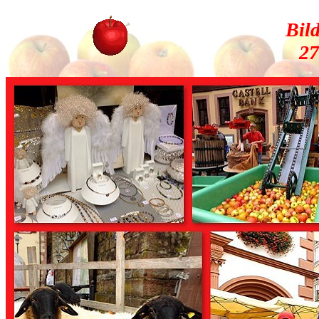
Bil
27