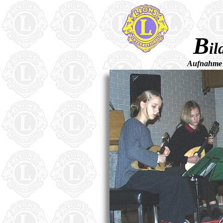
B
il
Aufnahme 