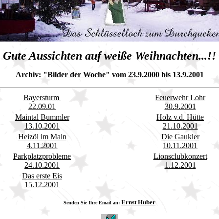
Gute Aussichten auf weiße Weihnachten...!!
Archiv:
"
Bilder der Woche
" vom
23.9.2000
bis
13.9.2001
Bayersturm
Feuerwehr Lohr
22.09.01
30.9.2001
Maintal Bummler
Holz v.d. Hütte
13.10.2001
21.10.2001
Heizöl im Main
Die Gaukler
4.11.2001
10.11.2001
Parkplatzprobleme
Lionsclubkonzert
24.10.2001
1.12.2001
Das erste Eis
15.12.2001
Ernst Huber
Senden Sie Ihre Email an: